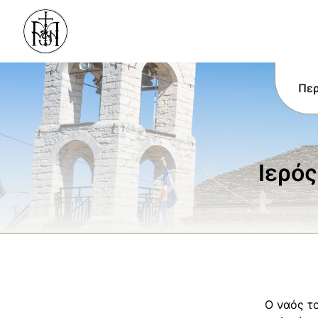
Περ
Ιερό
Ο ναός τ