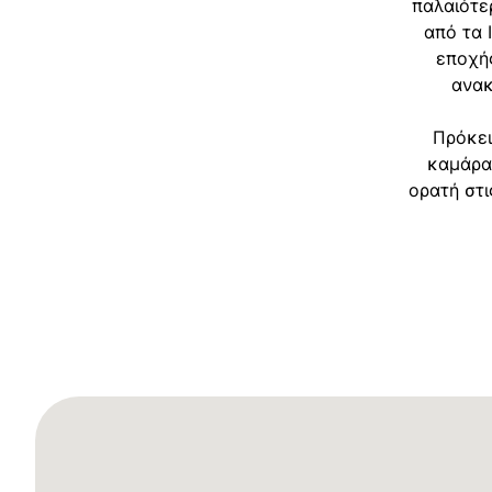
παλαιότε
από τα 
εποχής
ανακ
Πρόκει
καμάρα 
ορατή στ