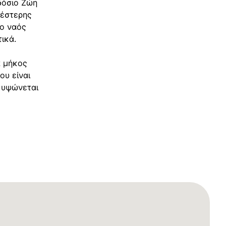
δόσιο Ζώη
νέστερης
 ο ναός
τικά.
ά μήκος
ου είναι
 υψώνεται