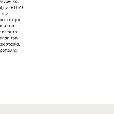
νίνων και
υξης (ΕΤΠΑ)
 της
ιστικότητα
έσω του
είναι το
οίηση των
προστασία,
τρόπολης