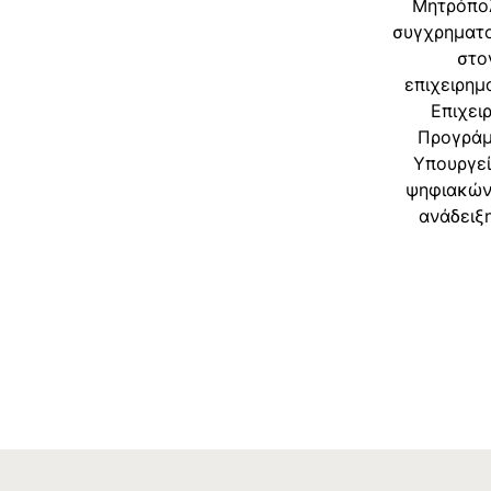
Μητρόπολ
συγχρηματο
στο
επιχειρημ
Επιχει
Προγράμ
Υπουργεί
ψηφιακών 
ανάδειξ