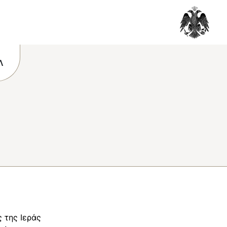
Λ
 της Ιεράς