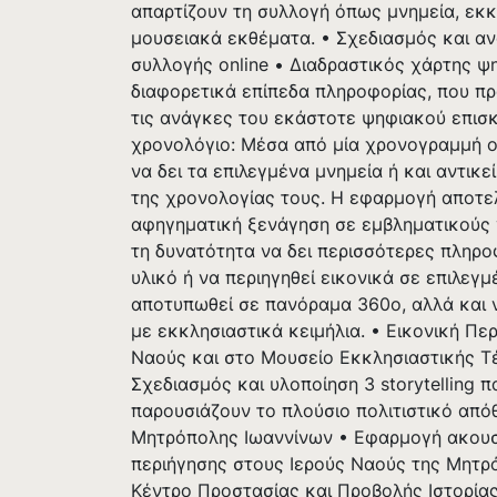
απαρτίζουν τη συλλογή όπως μνημεία, εκκ
μουσειακά εκθέματα. • Σχεδιασμός και α
συλλογής online • Διαδραστικός χάρτης ψ
διαφορετικά επίπεδα πληροφορίας, που π
τις ανάγκες του εκάστοτε ψηφιακού επισκ
χρονολόγιο: Μέσα από μία χρονογραμμή ο
να δει τα επιλεγμένα μνημεία ή και αντικ
της χρονολογίας τους. Η εφαρμογή αποτελ
αφηγηματική ξενάγηση σε εμβληματικούς 
τη δυνατότητα να δει περισσότερες πληρ
υλικό ή να περιηγηθεί εικονικά σε επιλε
αποτυπωθεί σε πανόραμα 360ο, αλλά και 
με εκκλησιαστικά κειμήλια. • Εικονική Πε
Ναούς και στο Μουσείο Εκκλησιαστικής Τ
Σχεδιασμός και υλοποίηση 3 storytelling 
παρουσιάζουν το πλούσιο πολιτιστικό από
Μητρόπολης Ιωαννίνων • Εφαρμογή ακουσ
περιήγησης στους Ιερούς Ναούς της Μητρ
Κέντρο Προστασίας και Προβολής Ιστορίας