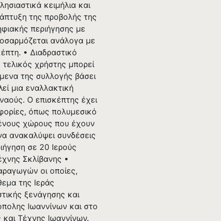
λησιαστικά κειμήλια και
νάπτυξη της προβολής της
ηφιακής περιήγησης με
ροσαρμόζεται ανάλογα με
έπτη. • Διαδραστικό
 τελικός χρήστης μπορεί
είμενα της συλλογής βάσει
εί μια εναλλακτική
ναούς. Ο επισκέπτης έχει
οφορίες, όπως πολυμεσικό
γμένους χώρους που έχουν
να ανακαλύψει συνδέσεις
ριήγηση σε 20 Ιερούς
έχνης Σκλίβανης •
παραγωγών οι οποίες,
θεμα της Ιεράς
τικής ξενάγησης και
όπολης Ιωαννίνων και στο
 και Τέχνης Ιωαννίνων.