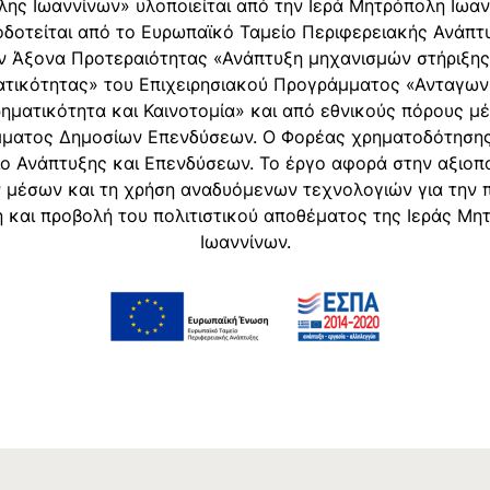
ης Ιωαννίνων» υλοποιείται από την Ιερά Μητρόπολη Ιωαν
δοτείται από το Ευρωπαϊκό Ταμείο Περιφερειακής Ανάπτ
ν Άξονα Προτεραιότητας «Ανάπτυξη μηχανισμών στήριξης
ατικότητας» του Επιχειρησιακού Προγράμματος «Ανταγων
ρηματικότητα και Καινοτομία» και από εθνικούς πόρους μ
ματος Δημοσίων Επενδύσεων. O Φορέας χρηματοδότησης 
ο Ανάπτυξης και Επενδύσεων. Το έργο αφορά στην αξιοπ
μέσων και τη χρήση αναδυόμενων τεχνολογιών για την 
η και προβολή του πολιτιστικού αποθέματος της Ιεράς Μη
Ιωαννίνων.