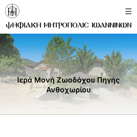
Ιερά Μονή Ζωοδόχου Πηγής
Ανθοχωρίου